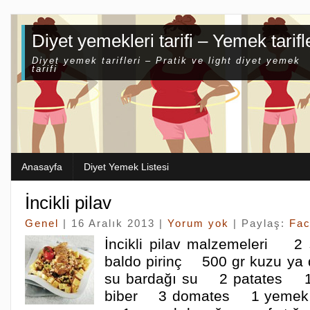
Diyet yemekleri tarifi – Yemek tarifl
Diyet yemek tarifleri – Pratik ve light diyet yemek
tarifi
Anasayfa
Diyet Yemek Listesi
İncikli pilav
Genel
| 16 Aralık 2013 |
Yorum yok
| Paylaş:
Fa
İncikli pilav malzemeleri 2
baldo pirinç 500 gr kuzu ya
su bardağı su 2 patates 1 
biber 3 domates 1 yemek k