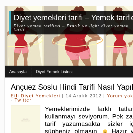
Diyet yemekleri tarifi – Yemek tarifl
Diyet yemek tarifleri – Pratik ve light diyet yemek
tarifi
Anasayfa
Diyet Yemek Listesi
Ançuez Soslu Hindi Tarifi Nasıl Yapıl
Etli Diyet Yemekleri
| 14 Aralık 2012 |
Yorum yo
-
Twitter
Yemeklerimizde farklı tatlar
kullanmayı seviyorum. Pek z
tarif yazamasakta sizler iç
şüpheniz olmasın.
Hazır yı