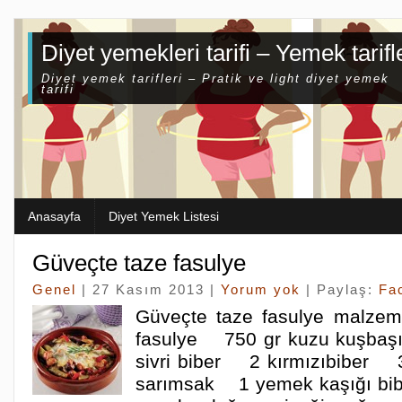
Diyet yemekleri tarifi – Yemek tarifl
Diyet yemek tarifleri – Pratik ve light diyet yemek
tarifi
Anasayfa
Diyet Yemek Listesi
Güveçte taze fasulye
Genel
| 27 Kasım 2013 |
Yorum yok
| Paylaş:
Fa
Güveçte taze fasulye malze
fasulye 750 gr kuzu kuşba
sivri biber 2 kırmızıbiber
sarımsak 1 yemek kaşığı bi