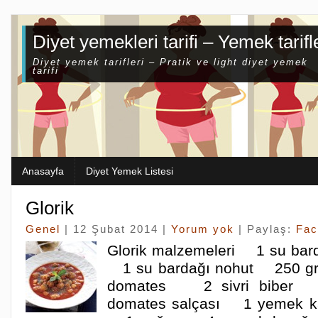
Diyet yemekleri tarifi – Yemek tarifl
Diyet yemek tarifleri – Pratik ve light diyet yemek
tarifi
Anasayfa
Diyet Yemek Listesi
Glorik
Genel
| 12 Şubat 2014 |
Yorum yok
| Paylaş:
Fac
Glorik malzemeleri 1 su barda
1 su bardağı nohut 250 gr
domates 2 sivri biber 
domates salçası 1 yemek kaş