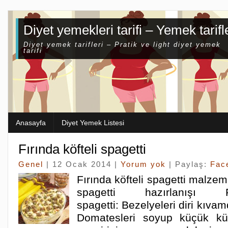
Diyet yemekleri tarifi – Yemek tarifl
Diyet yemek tarifleri – Pratik ve light diyet yemek
tarifi
Anasayfa
Diyet Yemek Listesi
Fırında köfteli spagetti
Genel
| 12 Ocak 2014 |
Yorum yok
| Paylaş:
Fac
Fırında köfteli spagetti malzeme
spagetti hazırlanışı F
spagetti: Bezelyeleri diri kıva
Domatesleri soyup küçük kü