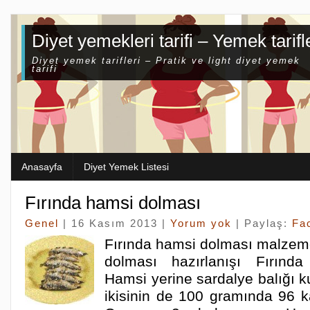
Diyet yemekleri tarifi – Yemek tarifl
Diyet yemek tarifleri – Pratik ve light diyet yemek
tarifi
Anasayfa
Diyet Yemek Listesi
Fırında hamsi dolması
Genel
| 16 Kasım 2013 |
Yorum yok
| Paylaş:
Fa
Fırında hamsi dolması malzeme
dolması hazırlanışı Fırınd
Hamsi yerine sardalye balığı ku
ikisinin de 100 gramında 96 k