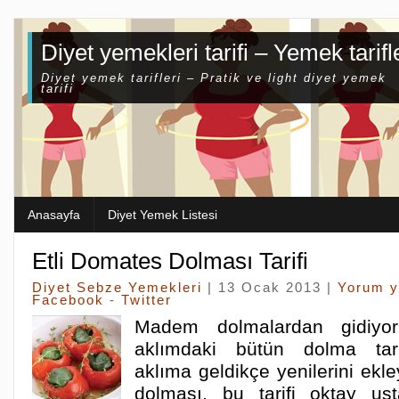
Diyet yemekleri tarifi – Yemek tarifl
Diyet yemek tarifleri – Pratik ve light diyet yemek
tarifi
Anasayfa
Diyet Yemek Listesi
Etli Domates Dolması Tarifi
Diyet Sebze Yemekleri
| 13 Ocak 2013 |
Yorum 
Facebook
-
Twitter
Madem dolmalardan gidiyo
aklımdaki bütün dolma tari
aklıma geldikçe yenilerini ek
dolması, bu tarifi oktay ust