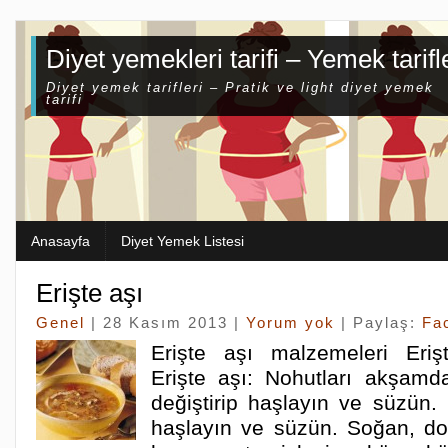
Diyet yemekleri tarifi – Yemek tarifl
Diyet yemek tarifleri – Pratik ve light diyet yemek
tarifi
Anasayfa
Diyet Yemek Listesi
Erişte aşı
Genel
| 28 Kasım 2013 |
Yorum yok
| Paylaş:
Fa
Erişte aşı malzemeleri Erişt
Erişte aşı: Nohutları akşamd
değiştirip haşlayın ve süzün.
haşlayın ve süzün. Soğan, do