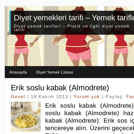
Diyet yemekleri tarifi – Yemek tarifl
Diyet yemek tarifleri – Pratik ve light diyet yemek
tarifi
Anasayfa
Diyet Yemek Listesi
Erik soslu kabak (Almodrete)
Genel
| 18 Kasım 2013 |
Yorum yok
| Paylaş:
Fa
Erik soslu kabak (Almodrete)
soslu kabak (Almodrete) hazı
kabak (Almodrete): Erik sos içi
tencereye alın. Üzerini geçece