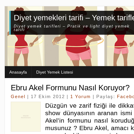
Diyet yemekleri tarifi – Yemek tarifl
Diyet yemek tarifleri – Pratik ve light diyet yemek
tarifi
Anasayfa
Diyet Yemek Listesi
Ebru Akel Formunu Nasıl Koruyor?
Genel
| 17 Ekim 2012 |
1 Yorum
| Paylaş:
Faceb
Düzgün ve zarif fiziği ile dikk
show dünyasının aranan ismi
Akel’in formunu nasıl korudu
musunuz ? Ebru Akel, amacı k