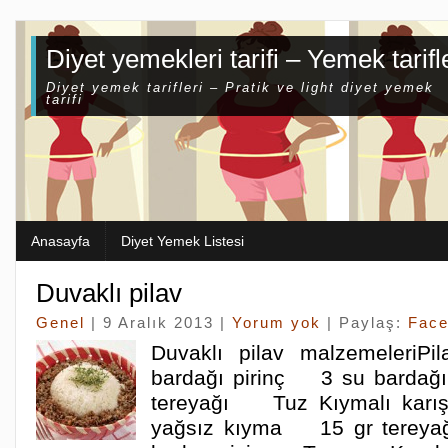
Diyet yemekleri tarifi – Yemek tarifl
Diyet yemek tarifleri – Pratik ve light diyet yemek
tarifi
Anasayfa
Diyet Yemek Listesi
Duvaklı pilav
Genel
| 9 Aralık 2013 |
Yorum yok
| Paylaş:
Fac
Duvaklı pilav malzemeleri
bardağı pirinç 3 su bardağ
tereyağı Tuz Kıymalı karı
yağsız kıyma 15 gr tereya