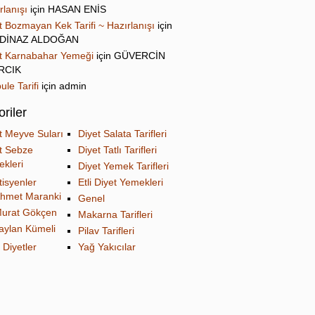
rlanışı
için
HASAN ENİS
t Bozmayan Kek Tarifi ~ Hazırlanışı
için
DİNAZ ALDOĞAN
t Karnabahar Yemeği
için
GÜVERCİN
IRCIK
ule Tarifi
için
admin
riler
t Meyve Suları
Diyet Salata Tarifleri
t Sebze
Diyet Tatlı Tarifleri
kleri
Diyet Yemek Tarifleri
tisyenler
Etli Diyet Yemekleri
hmet Maranki
Genel
urat Gökçen
Makarna Tarifleri
aylan Kümeli
Pilav Tarifleri
 Diyetler
Yağ Yakıcılar