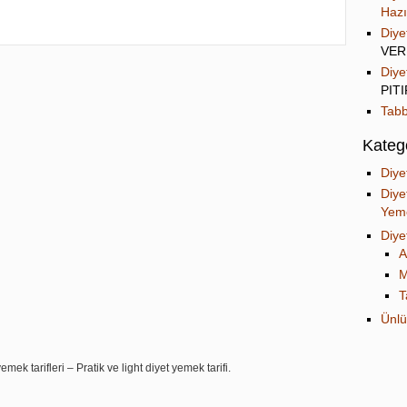
Hazı
Diye
VER
Diye
PIT
Tabb
Katego
Diye
Diye
Yeme
Diye
A
M
T
Ünlü
mek tarifleri – Pratik ve light diyet yemek tarifi.