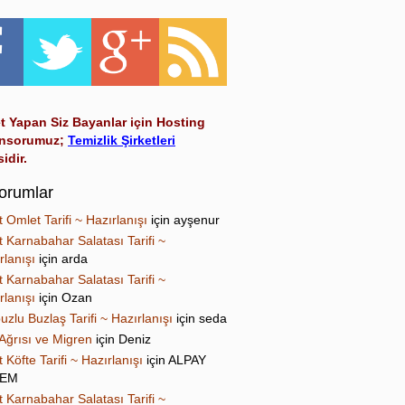
t Yapan Siz Bayanlar için Hosting
nsorumuz;
Temizlik Şirketleri
sidir.
orumlar
t Omlet Tarifi ~ Hazırlanışı
için
ayşenur
t Karnabahar Salatası Tarifi ~
rlanışı
için
arda
t Karnabahar Salatası Tarifi ~
rlanışı
için
Ozan
uzlu Buzlaş Tarifi ~ Hazırlanışı
için
seda
Ağrısı ve Migren
için
Deniz
t Köfte Tarifi ~ Hazırlanışı
için
ALPAY
NEM
t Karnabahar Salatası Tarifi ~