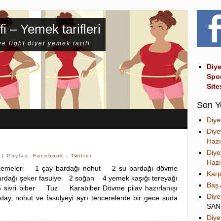
fi – Yemek tarifleri
ve light diyet yemek tarifi
Diye
Spo
Site
Son Y
Diye
Diye
Hazı
Diye
| Paylaş:
Facebook
-
Twitter
Hazı
zemeleri 1 çay bardağı nohut 2 su bardağı dövme
Karp
rdağı şeker fasulye 2 soğan 4 yemek kaşığı tereyağı
Baş 
vri biber Tuz Karabiber Dövme pilav hazırlanışı
Diye
ay, nohut ve fasulyeyi ayrı tencerelerde bir gece suda
SA
Diye