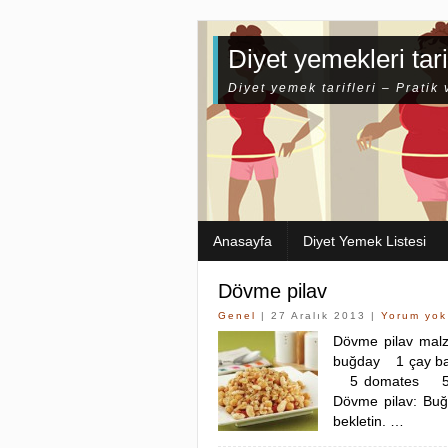
Diyet yemekleri tari
Diyet yemek tarifleri – Pratik 
Anasayfa
Diyet Yemek Listesi
Dövme pilav
Genel
| 27 Aralık 2013 |
Yorum yok
Dövme pilav mal
buğday 1 çay ba
5 domates 5 si
Dövme pilav: Buğd
bekletin. …