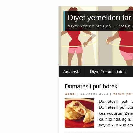
Diyet yemekleri tari
Diyet yemek tarifleri – Pratik 
Anasayfa
Diyet Yemek Listesi
Domatesli puf börek
Genel
| 31 Aralık 2013 |
Yorum yok
Domatesli puf b
Domatesli puf bö
kez yoğurun. Zemi
kalınlığında açın.
soyup küp küp do