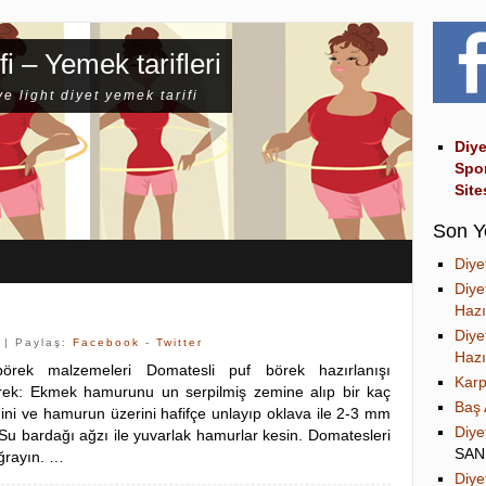
fi – Yemek tarifleri
ve light diyet yemek tarifi
Diye
Spo
Site
Son Y
Diye
Diye
Hazı
Diye
| Paylaş:
Facebook
-
Twitter
Hazı
örek malzemeleri Domatesli puf börek hazırlanışı
Karp
rek: Ekmek hamurunu un serpilmiş zemine alıp bir kaç
Baş 
ni ve hamurun üzerini hafifçe unlayıp oklava ile 2-3 mm
Diye
 Su bardağı ağzı ile yuvarlak hamurlar kesin. Domatesleri
SA
ğrayın. …
Diye