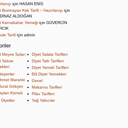
rlanışı
için
HASAN ENİS
t Bozmayan Kek Tarifi ~ Hazırlanışı
için
DİNAZ ALDOĞAN
t Karnabahar Yemeği
için
GÜVERCİN
IRCIK
ule Tarifi
için
admin
riler
t Meyve Suları
Diyet Salata Tarifleri
t Sebze
Diyet Tatlı Tarifleri
kleri
Diyet Yemek Tarifleri
tisyenler
Etli Diyet Yemekleri
hmet Maranki
Genel
urat Gökçen
Makarna Tarifleri
aylan Kümeli
Pilav Tarifleri
 Diyetler
Yağ Yakıcılar