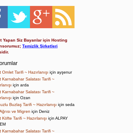
t Yapan Siz Bayanlar için Hosting
nsorumuz;
Temizlik Şirketleri
sidir.
orumlar
t Omlet Tarifi ~ Hazırlanışı
için
ayşenur
t Karnabahar Salatası Tarifi ~
rlanışı
için
arda
t Karnabahar Salatası Tarifi ~
rlanışı
için
Ozan
uzlu Buzlaş Tarifi ~ Hazırlanışı
için
seda
Ağrısı ve Migren
için
Deniz
t Köfte Tarifi ~ Hazırlanışı
için
ALPAY
NEM
t Karnabahar Salatası Tarifi ~