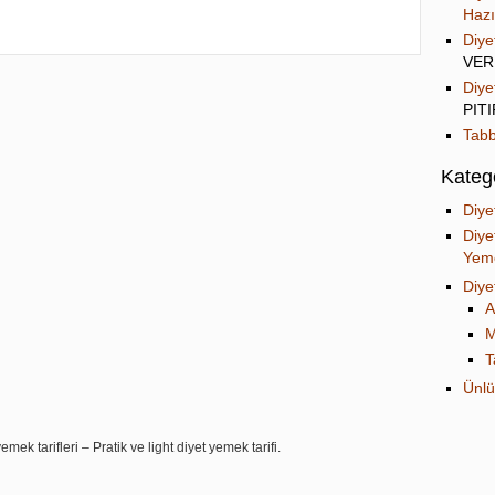
Hazı
Diye
VER
Diye
PIT
Tabb
Katego
Diye
Diye
Yeme
Diye
A
M
T
Ünlü
mek tarifleri – Pratik ve light diyet yemek tarifi.