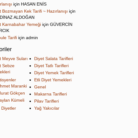
rlanışı
için
HASAN ENİS
t Bozmayan Kek Tarifi ~ Hazırlanışı
için
DİNAZ ALDOĞAN
t Karnabahar Yemeği
için
GÜVERCİN
IRCIK
ule Tarifi
için
admin
riler
t Meyve Suları
Diyet Salata Tarifleri
t Sebze
Diyet Tatlı Tarifleri
kleri
Diyet Yemek Tarifleri
tisyenler
Etli Diyet Yemekleri
hmet Maranki
Genel
urat Gökçen
Makarna Tarifleri
aylan Kümeli
Pilav Tarifleri
 Diyetler
Yağ Yakıcılar