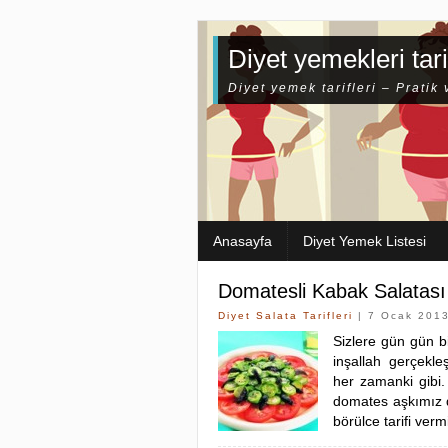
Diyet yemekleri tari
Diyet yemek tarifleri – Pratik 
Anasayfa
Diyet Yemek Listesi
Domatesli Kabak Salatası 
Diyet Salata Tarifleri
| 7 Ocak 201
Sizlere gün gün b
inşallah gerçekleş
her zamanki gibi
domates aşkımız 
börülce tarifi ver