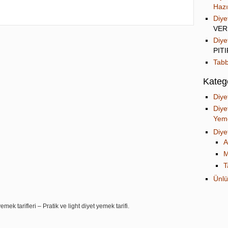
Hazı
Diye
VER
Diye
PIT
Tabb
Katego
Diye
Diye
Yeme
Diye
A
M
T
Ünlü
mek tarifleri – Pratik ve light diyet yemek tarifi.