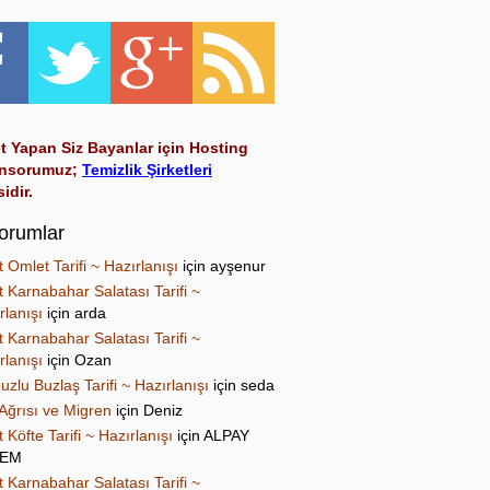
t Yapan Siz Bayanlar için Hosting
nsorumuz;
Temizlik Şirketleri
sidir.
orumlar
t Omlet Tarifi ~ Hazırlanışı
için
ayşenur
t Karnabahar Salatası Tarifi ~
rlanışı
için
arda
t Karnabahar Salatası Tarifi ~
rlanışı
için
Ozan
uzlu Buzlaş Tarifi ~ Hazırlanışı
için
seda
Ağrısı ve Migren
için
Deniz
t Köfte Tarifi ~ Hazırlanışı
için
ALPAY
NEM
t Karnabahar Salatası Tarifi ~