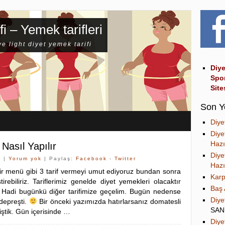
fi – Yemek tarifleri
ve light diyet yemek tarifi
Diye
Spo
Site
Son Y
Diye
Diye
Hazı
Nasıl Yapılır
Diye
3 |
Yorum yok
| Paylaş:
Facebook
-
Twitter
Hazı
ir menü gibi 3 tarif vermeyi umut ediyoruz bundan sonra
Karp
tirebiliriz. Tariflerimiz genelde diyet yemekleri olacaktır
Baş 
. Hadi bugünkü diğer tarifimize geçelim. Bugün nedense
Diye
depreşti.
Bir önceki yazımızda hatırlarsanız domatesli
SA
miştik. Gün içerisinde …
Diye