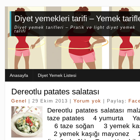
Diyet yemekleri tarifi – Yemek tarifl
Diyet yemek tarifleri – Pratik ve light diyet yemek
tarifi
Anasayfa
Diyet Yemek Listesi
Dereotlu patates salatası
Genel
| 29 Ekim 2013 |
Yorum yok
| Paylaş:
Fac
Dereotlu patates salatası m
taze patates 4 yumurta Yar
6 taze soğan 3 yemek kaşığ
2 yemek kaşığı mayonez 1 ç