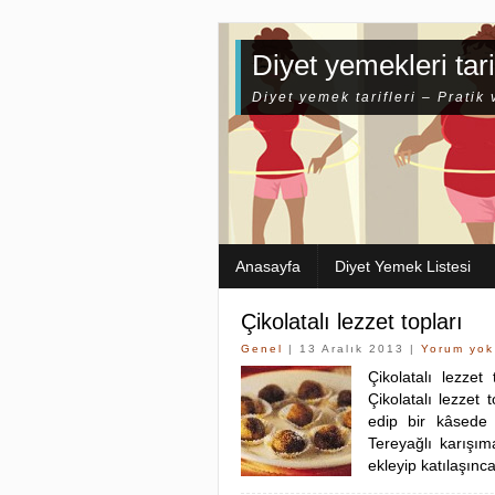
Diyet yemekleri tari
Diyet yemek tarifleri – Pratik 
Anasayfa
Diyet Yemek Listesi
Çikolatalı lezzet topları
Genel
| 13 Aralık 2013 |
Yorum yok
Çikolatalı lezzet 
Çikolatalı lezzet 
edip bir kâsede i
Tereyağlı karışım
ekleyip katılaşınc