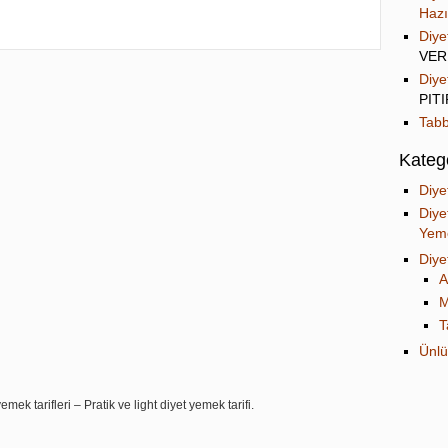
Hazı
Diye
VER
Diye
PIT
Tabb
Katego
Diye
Diye
Yeme
Diye
A
M
T
Ünlü
mek tarifleri – Pratik ve light diyet yemek tarifi.