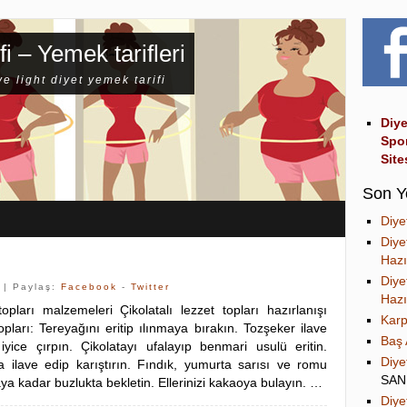
fi – Yemek tarifleri
ve light diyet yemek tarifi
Diye
Spo
Site
Son Y
Diye
Diye
Hazı
Diye
| Paylaş:
Facebook
-
Twitter
Hazı
topları malzemeleri Çikolatalı lezzet topları hazırlanışı
Karp
topları: Tereyağını eritip ılınmaya bırakın. Tozşeker ilave
Baş 
yice çırpın. Çikolatayı ufalayıp benmari usulü eritin.
Diye
a ilave edip karıştırın. Fındık, yumurta sarısı ve romu
SA
aya kadar buzlukta bekletin. Ellerinizi kakaoya bulayın. …
Diye