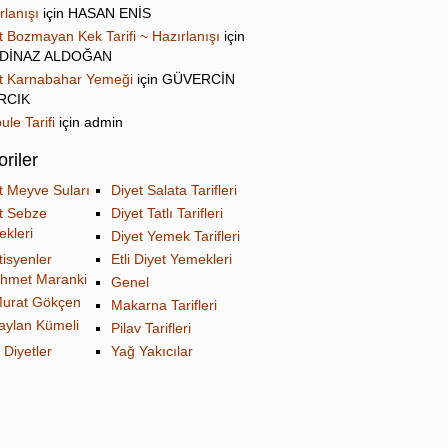
rlanışı
için
HASAN ENİS
t Bozmayan Kek Tarifi ~ Hazırlanışı
için
DİNAZ ALDOĞAN
t Karnabahar Yemeği
için
GÜVERCİN
IRCIK
ule Tarifi
için
admin
riler
t Meyve Suları
Diyet Salata Tarifleri
t Sebze
Diyet Tatlı Tarifleri
kleri
Diyet Yemek Tarifleri
tisyenler
Etli Diyet Yemekleri
hmet Maranki
Genel
urat Gökçen
Makarna Tarifleri
aylan Kümeli
Pilav Tarifleri
 Diyetler
Yağ Yakıcılar