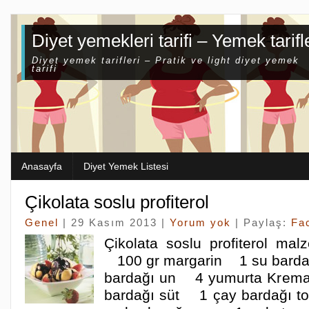
Diyet yemekleri tarifi – Yemek tarifl
Diyet yemek tarifleri – Pratik ve light diyet yemek
tarifi
Anasayfa
Diyet Yemek Listesi
Çikolata soslu profiterol
Genel
| 29 Kasım 2013 |
Yorum yok
| Paylaş:
Fa
Çikolata soslu profiterol mal
100 gr margarin 1 su barda
bardağı un 4 yumurta Krema
bardağı süt 1 çay bardağı 