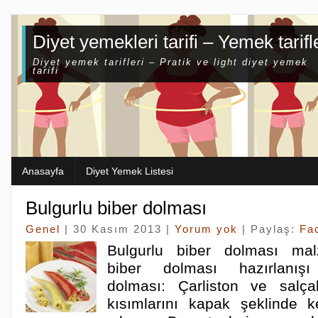
Diyet yemekleri tarifi – Yemek tarifl
Diyet yemek tarifleri – Pratik ve light diyet yemek
tarifi
Anasayfa
Diyet Yemek Listesi
Bulgurlu biber dolması
Genel
| 30 Kasım 2013 |
Yorum yok
| Paylaş:
Fa
Bulgurlu biber dolması mal
biber dolması hazırlanışı
dolması: Çarliston ve salçal
kısımlarını kapak şeklinde ke