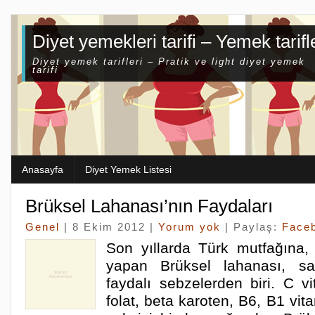
Diyet yemekleri tarifi – Yemek tarifl
Diyet yemek tarifleri – Pratik ve light diyet yemek
tarifi
Anasayfa
Diyet Yemek Listesi
Brüksel Lahanası’nın Faydaları
Genel
| 8 Ekim 2012 |
Yorum yok
| Paylaş:
Face
Son yıllarda Türk mutfağına, 
yapan Brüksel lahanası, sa
faydalı sebzelerden biri. C vi
folat, beta karoten, B6, B1 vitam