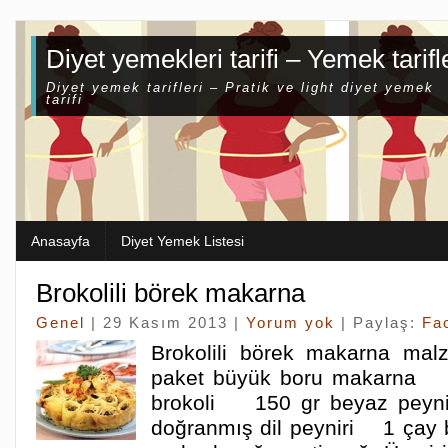
Diyet yemekleri tarifi – Yemek tarifl
Diyet yemek tarifleri – Pratik ve light diyet yemek
tarifi
Anasayfa
Diyet Yemek Listesi
Brokolili börek makarna
Genel
| 29 Kasım 2013 |
Yorum yok
| Paylaş:
Fa
Brokolili börek makarna m
paket büyük boru makarna
brokoli 150 gr beyaz pe
doğranmış dil peyniri 1 ça