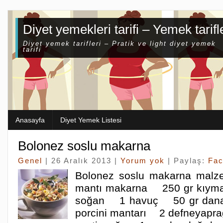
Diyet yemekleri tarifi – Yemek tarifl
Diyet yemek tarifleri – Pratik ve light diyet yemek
tarifi
Anasayfa
Diyet Yemek Listesi
Bolonez soslu makarna
Genel
| 26 Aralık 2013 |
Yorum yok
| Paylaş:
Fa
Bolonez soslu makarna mal
mantı makarna 250 gr kı
soğan 1 havuç 50 gr dan
porcini mantarı 2 defneyapra