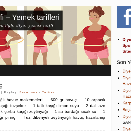
fi – Yemek tarifleri
ve light diyet yemek tarifi
Diye
Spo
Site
Son Y
Diye
Diye
Hazı
ç
Diye
| Paylaş:
Facebook
-
Twitter
Hazı
inyağlı havuç malzemeleri 600 gr havuç 10 arpacık
Karp
aşığı tozşeker 1 tatlı kaşığı limon suyu 2 dal taze
Baş 
k çorba kaşığı zeytinyağı 1 su bardağı sıcak su 1
Diye
ğı pirinç Tuz Biberiyeli zeytinyağlı havuç hazırlanışı
SA
Diye