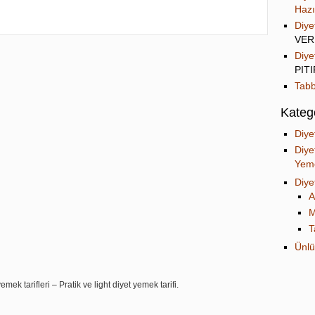
Hazı
Diye
VER
Diye
PIT
Tabb
Katego
Diye
Diye
Yeme
Diye
A
M
T
Ünlü
mek tarifleri – Pratik ve light diyet yemek tarifi.