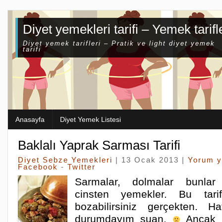
Diyet yemekleri tarifi – Yemek tarifl
Diyet yemek tarifleri – Pratik ve light diyet yemek
tarifi
Anasayfa
Diyet Yemek Listesi
Baklalı Yaprak Sarması Tarifi
Diyet Sebze Yemekleri
| 13 Ocak 2013 |
Yorum 
Facebook
-
Twitter
Sarmalar, dolmalar bunlar
cinsten yemekler. Bu tarifl
bozabilirsiniz gerçekten. 
durumdayım şuan.
Ancak b