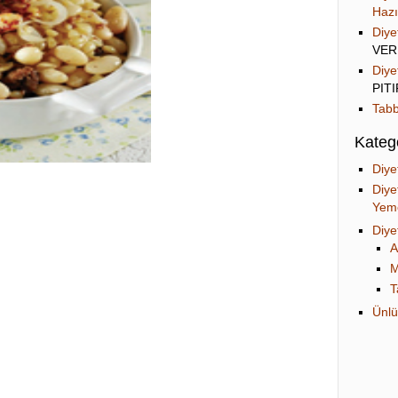
Hazı
Diye
VER
Diye
PIT
Tabb
Katego
Diye
Diye
Yeme
Diye
A
M
T
Ünlü