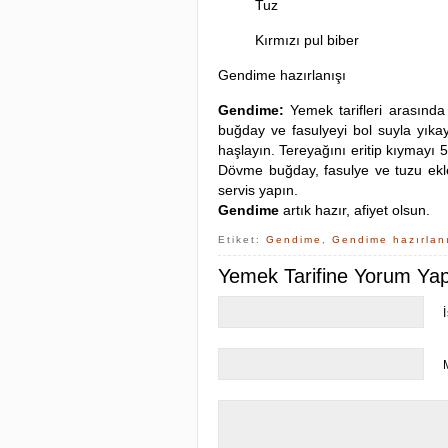
Tuz
Kırmızı pul biber
Gendime hazırlanışı
Gendime:
Yemek tarifleri arasında
buğday ve fasulyeyi bol suyla yıkay
haşlayın. Tereyağını eritip kıymayı
Dövme buğday, fasulye ve tuzu ekley
servis yapın.
Gendime
artık hazır, afiyet olsun.
Etiket:
Gendime
,
Gendime hazırlan
Yemek Tarifine Yorum Yapa