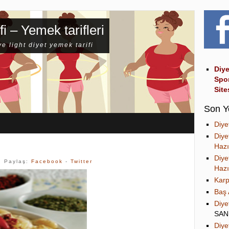
fi – Yemek tarifleri
ve light diyet yemek tarifi
Diye
Spo
Site
Son Y
Diye
Diye
Hazı
Diye
| Paylaş:
Facebook
-
Twitter
Hazı
Karp
Baş 
Diye
SA
Diye