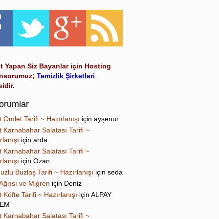
t Yapan Siz Bayanlar için Hosting
nsorumuz;
Temizlik Şirketleri
sidir.
orumlar
t Omlet Tarifi ~ Hazırlanışı
için
ayşenur
t Karnabahar Salatası Tarifi ~
rlanışı
için
arda
t Karnabahar Salatası Tarifi ~
rlanışı
için
Ozan
uzlu Buzlaş Tarifi ~ Hazırlanışı
için
seda
Ağrısı ve Migren
için
Deniz
t Köfte Tarifi ~ Hazırlanışı
için
ALPAY
NEM
t Karnabahar Salatası Tarifi ~