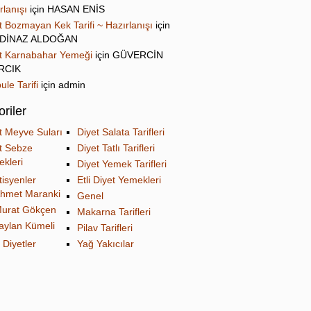
rlanışı
için
HASAN ENİS
t Bozmayan Kek Tarifi ~ Hazırlanışı
için
DİNAZ ALDOĞAN
t Karnabahar Yemeği
için
GÜVERCİN
IRCIK
ule Tarifi
için
admin
riler
t Meyve Suları
Diyet Salata Tarifleri
t Sebze
Diyet Tatlı Tarifleri
kleri
Diyet Yemek Tarifleri
tisyenler
Etli Diyet Yemekleri
hmet Maranki
Genel
urat Gökçen
Makarna Tarifleri
aylan Kümeli
Pilav Tarifleri
 Diyetler
Yağ Yakıcılar