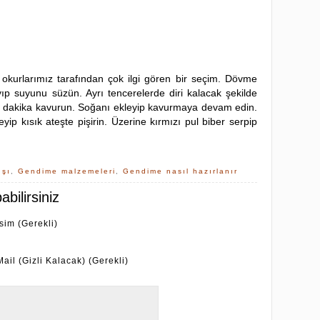
 okurlarımız tarafından çok ilgi gören bir seçim. Dövme
ıp suyunu süzün. Ayrı tencerelerde diri kalacak şekilde
 5 dakika kavurun. Soğanı ekleyip kavurmaya devam edin.
ip kısık ateşte pişirin. Üzerine kırmızı pul biber serpip
ışı
,
Gendime malzemeleri
,
Gendime nasıl hazırlanır
bilirsiniz
İsim (Gerekli)
Mail (Gizli Kalacak) (Gerekli)