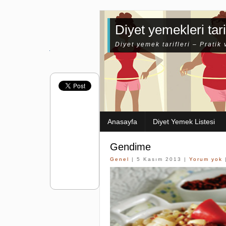
Diyet yemekleri tari
Diyet yemek tarifleri – Pratik 
Anasayfa
Diyet Yemek Listesi
Gendime
Genel
| 5 Kasım 2013 |
Yorum yok