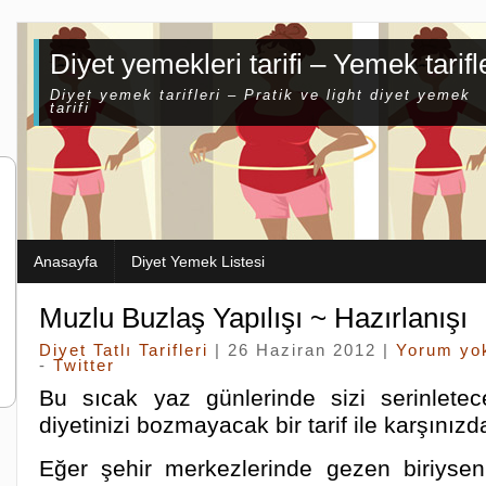
Diyet yemekleri tarifi – Yemek tarifl
Diyet yemek tarifleri – Pratik ve light diyet yemek
tarifi
Anasayfa
Diyet Yemek Listesi
Muzlu Buzlaş Yapılışı ~ Hazırlanışı
Diyet Tatlı Tarifleri
| 26 Haziran 2012 |
Yorum yo
-
Twitter
Bu sıcak yaz günlerinde sizi serinlet
diyetinizi bozmayacak bir tarif ile karşınızd
Eğer şehir merkezlerinde gezen biriysen