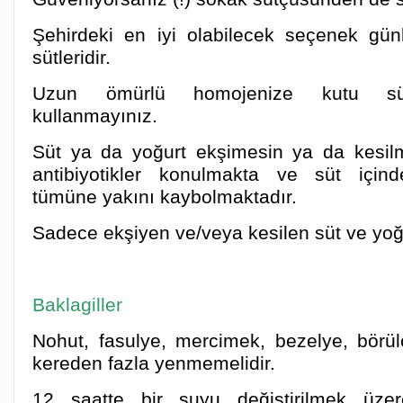
Şehirdeki en iyi olabilecek seçenek gün
sütleridir.
Uzun ömürlü homojenize kutu sütle
kullanmayınız.
Süt ya da yoğurt ekşimesin ya da kesilm
antibiyotikler konulmakta ve süt içinde
tümüne yakını kaybolmaktadır.
Sadece ekşiyen ve/veya kesilen süt ve yoğur
Baklagiller
Nohut, fasulye, mercimek, bezelye, börü
kereden fazla yenmemelidir.
12 saatte bir suyu değiştirilmek üz