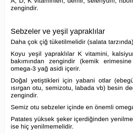
A, D, K vitaminleri, demir, selenyum, ribof
zengindir.
Sebzeler ve yeşil yapraklılar
Daha çok çiğ tüketilmelidir (salata tarzında)
Koyu yeşil yapraklılar K vitamini, kals
bakımından zengindir (kemik erimesine
omega-3 yağ asidi içerir.
Doğal yetiştikleri için yabani otlar (ebe
ısırgan otu, semizotu, labada vb) besin d
zengindir.
Semiz otu sebzeler içinde en önemli omega
Patates yüksek şeker içerdiğinden yenilme
ise hiç yenilmemelidir.