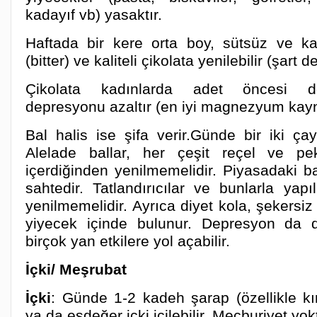
kadayıf vb) yasaktır.
Haftada bir kere orta boy, sütsüz ve k
(bitter) ve kaliteli çikolata yenilebilir (şart de
Çikolata kadınlarda adet öncesi 
depresyonu azaltır (en iyi magnezyum kayn
Bal halis ise şifa verir.Günde bir iki çay 
Alelade ballar, her çeşit reçel ve pe
içerdiğinden yenilmemelidir. Piyasadaki b
sahtedir. Tatlandırıcılar ve bunlarla yapı
yenilmemelidir. Ayrıca diyet kola, şekersiz
yiyecek içinde bulunur. Depresyon da 
birçok yan etkilere yol açabilir.
İçki/ Meşrubat
İçki
: Günde 1-2 kadeh şarap (özellikle kır
ya da eşdeğer içki içilebilir. Mecburiyet yok