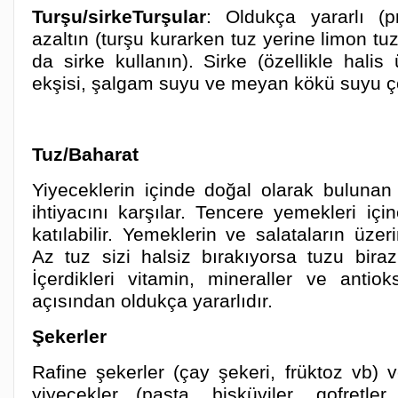
Turşu/sirkeTurşular
: Oldukça yararlı (p
azaltın (turşu kurarken tuz yerine limon tu
da sirke kullanın). Sirke (özellikle halis
ekşisi, şalgam suyu ve meyan kökü suyu ço
Tuz/Baharat
Yiyeceklerin içinde doğal olarak buluna
ihtiyacını karşılar. Tencere yemekleri iç
katılabilir. Yemeklerin ve salataların üze
Az tuz sizi halsiz bırakıyorsa tuzu biraz 
İçerdikleri vitamin, mineraller ve antiok
açısından oldukça yararlıdır.
Şekerler
Rafine şekerler (çay şekeri, früktoz vb) 
yiyecekler (pasta, bisküviler, gofretler