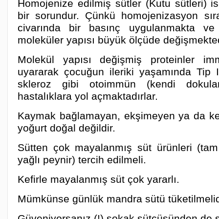
Homojenize edilmiş sütler (Kutu sütleri) 
bir sorundur. Çünkü homojenizasyon sır
civarında bir basınç uygulanmakta ve s
moleküler yapısı büyük ölçüde değişmekted
Molekül yapısı değişmiş proteinler im
uyararak çocuğun ileriki yaşamında Tip I
skleroz gibi otoimmün (kendi dokuları
hastalıklara yol açmaktadırlar.
Kaymak bağlamayan, ekşimeyen ya da ke
yoğurt doğal değildir.
Sütten çok mayalanmış süt ürünleri (tam
yağlı peynir) tercih edilmeli.
Kefirle mayalanmış süt çok yararlı.
Mümkünse günlük mandra sütü tüketilmelid
Güveniyorsanız (!) sokak sütçüsünden de süt