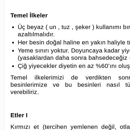
Temel İlkeler
Üç beyaz ( un , tuz , şeker ) kullanımı bı
azaltılmalıdır.
Her besin doğal haline en yakın haliyle tü
Yeme sınırı yoktur. Doyuncaya kadar yiyeb
(yasaklardan daha sonra bahsedeceğiz
Çiğ yiyecekler diyetin en az %60’ını oluş
Temel ilkelerimizi de verdikten so
besinlerimize ve bu besinleri nasıl t
verebiliriz.
Etler I
Kırmızı et (tercihen yemlenen değil, otl