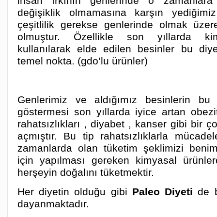
insan ırkının genlerinde o zamanlar
değişiklik olmamasına karşın yediğimi
çeşitlilik gerekse genlerinde olmak üzere
olmuştur. Özellikle son yıllarda k
kullanılarak elde edilen besinler bu diy
temel nokta. (gdo’lu ürünler)
Genlerimiz ve aldığımız besinlerin bu d
göstermesi son yıllarda iyice artan obez
rahatsızlıkları , diyabet , kanser gibi bir
açmıştır.
Bu tip rahatsızlıklarla mücade
zamanlarda olan tüketim şeklimizi benim
için yapılması gereken kimyasal ürünl
herşeyin doğalını tüketmektir.
Her diyetin olduğu gibi
Paleo Diyeti
de b
dayanmaktadır.