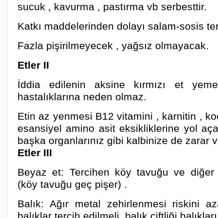
sucuk , kavurma , pastırma vb serbesttir.
Katkı maddelerinden dolayı salam-sosis ter
Fazla pişirilmeyecek , yağsız olmayacak.
Etler II
İddia edilenin aksine kırmızı et ye
hastalıklarına neden olmaz.
Etin az yenmesi B12 vitamini , karnitin , 
esansiyel amino asit eksikliklerine yol açab
başka organlarınız gibi kalbinize de zarar ve
Etler III
Beyaz et: Tercihen köy tavuğu ve diğer
(köy tavuğu geç pişer) .
Balık: Ağır metal zehirlenmesi riskini a
balıklar tercih edilmeli, balık çiftliği balıkla