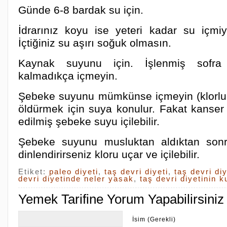
Günde 6-8 bardak su için.
İdrarınız koyu ise yeteri kadar su içmi
İçtiğiniz su aşırı soğuk olmasın.
Kaynak suyunu için. İşlenmiş sofra
kalmadıkça içmeyin.
Şebeke suyunu mümkünse içmeyin (klorlu !)
öldürmek için suya konulur. Fakat kanser d
edilmiş şebeke suyu içilebilir.
Şebeke suyunu musluktan aldıktan sonr
dinlendirirseniz kloru uçar ve içilebilir.
Etiket:
paleo diyeti
,
taş devri diyeti
,
taş devri diy
devri diyetinde neler yasak
,
taş devri diyetinin k
Yemek Tarifine Yorum Yapabilirsiniz
İsim (Gerekli)