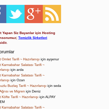
t Yapan Siz Bayanlar için Hosting
nsorumuz;
Temizlik Şirketleri
sidir.
orumlar
t Omlet Tarifi ~ Hazırlanışı
için
ayşenur
t Karnabahar Salatası Tarifi ~
rlanışı
için
arda
t Karnabahar Salatası Tarifi ~
rlanışı
için
Ozan
uzlu Buzlaş Tarifi ~ Hazırlanışı
için
seda
Ağrısı ve Migren
için
Deniz
t Köfte Tarifi ~ Hazırlanışı
için
ALPAY
NEM
t Karnabahar Salatası Tarifi ~