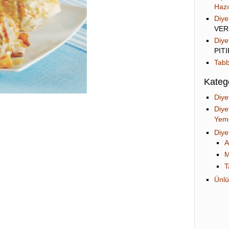
Hazı
Diye
VER
Diye
PIT
Tabb
Katego
Diye
Diye
Yeme
Diye
A
M
T
Ünlü