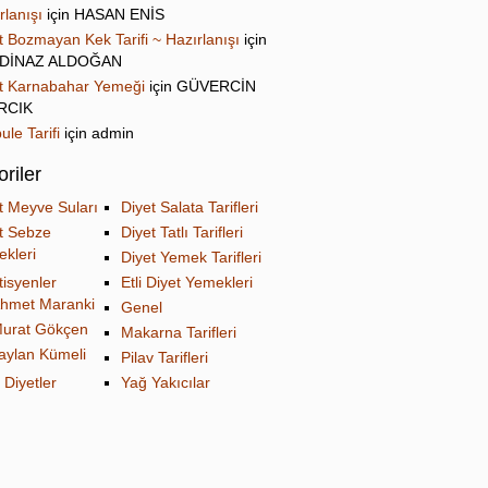
rlanışı
için
HASAN ENİS
t Bozmayan Kek Tarifi ~ Hazırlanışı
için
DİNAZ ALDOĞAN
t Karnabahar Yemeği
için
GÜVERCİN
IRCIK
ule Tarifi
için
admin
riler
t Meyve Suları
Diyet Salata Tarifleri
t Sebze
Diyet Tatlı Tarifleri
kleri
Diyet Yemek Tarifleri
tisyenler
Etli Diyet Yemekleri
hmet Maranki
Genel
urat Gökçen
Makarna Tarifleri
aylan Kümeli
Pilav Tarifleri
 Diyetler
Yağ Yakıcılar