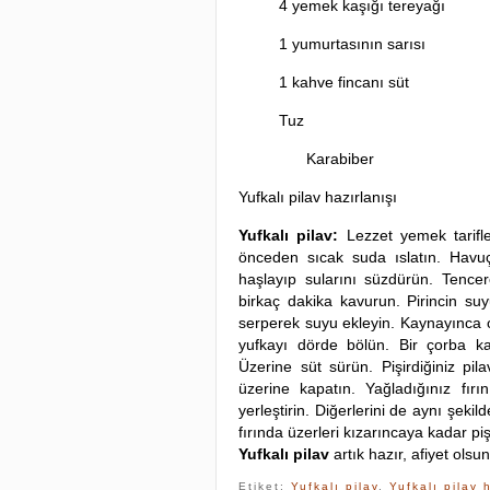
4 yemek kaşığı tereyağı
1 yumurtasının sarısı
1 kahve fincanı süt
Tuz
Karabiber
Yufkalı pilav hazırlanışı
Yufkalı pilav:
Lezzet yemek tarifle
önceden sıcak suda ıslatın. Havuç
haşlayıp sularını süzdürün. Tencere
birkaç dakika kavurun. Pirincin s
serperek suyu ekleyin. Kaynayınca oc
yufkayı dörde bölün. Bir çorba kas
Üzerine süt sürün. Pişirdiğiniz pil
üzerine kapatın. Yağladığınız fırın
yerleştirin. Diğerlerini de aynı şeki
fırında üzerleri kızarıncaya kadar piş
Yufkalı pilav
artık hazır, afiyet olsun
Etiket:
Yufkalı pilav
,
Yufkalı pilav 