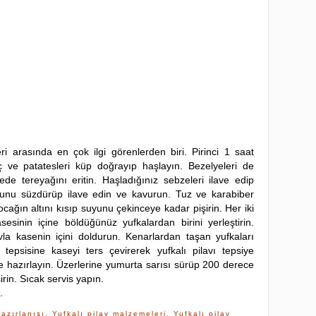
ri arasında en çok ilgi görenlerden biri. Pirinci 1 saat
 ve patatesleri küp doğrayıp haşlayın. Bezelyeleri de
de tereyağını eritin. Haşladığınız sebzeleri ilave edip
uyunu süzdürüp ilave edin ve kavurun. Tuz ve karabiber
ağın altını kısıp suyunu çekinceye kadar pişirin. Her iki
esinin içine böldüğünüz yufkalardan birini yerleştirin.
avla kasenin içini doldurun. Kenarlardan taşan yufkaları
 tepsisine kaseyi ters çevirerek yufkalı pilavı tepsiye
lde hazırlayın. Üzerlerine yumurta sarısı sürüp 200 derece
irin. Sıcak servis yapın.
.
hazırlanışı
,
Yufkalı pilav malzemeleri
,
Yufkalı pilav