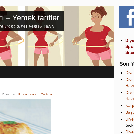
fi – Yemek tarifleri
ve light diyet yemek tarifi
Diye
Spo
Site
Son Y
Diye
Diye
Hazı
Diye
| Paylaş:
Facebook
-
Twitter
Hazı
Karp
Baş 
Diye
SA
Diye