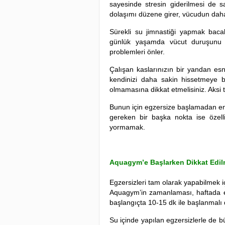
sayesinde stresin giderilmesi de sa
dolaşımı düzene girer, vücudun daha 
Sürekli su jimnastiği yapmak bacak
günlük yaşamda vücut duruşunu d
problemleri önler.
Çalışan kaslarınızın bir yandan esne
kendinizi daha sakin hissetmeye 
olmamasına dikkat etmelisiniz. Aksi t
Bunun için egzersize başlamadan en
gereken bir başka nokta ise özelli
yormamak.
Aquagym’e Başlarken Dikkat Edil
Egzersizleri tam olarak yapabilmek i
Aquagym’in zamanlaması, haftada e
başlangıçta 10-15 dk ile başlanmalı 
Su içinde yapılan egzersizlerle de 