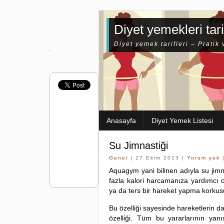
Diyet yemekleri tari
Diyet yemek tarifleri – Pratik 
Anasayfa
Diyet Yemek Listesi
Su Jimnastiği
Genel
| 27 Ekim 2013 |
Yorum yok
|
Aquagym yani bilinen adıyla su jimn
fazla kalori harcamanıza yardımcı 
ya da ters bir hareket yapma korkus
Bu özelliği sayesinde hareketlerin d
özelliği. Tüm bu yararlarının yanıs