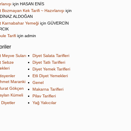
rlanışı
için
HASAN ENİS
t Bozmayan Kek Tarifi ~ Hazırlanışı
için
DİNAZ ALDOĞAN
t Karnabahar Yemeği
için
GÜVERCİN
IRCIK
ule Tarifi
için
admin
riler
t Meyve Suları
Diyet Salata Tarifleri
t Sebze
Diyet Tatlı Tarifleri
kleri
Diyet Yemek Tarifleri
tisyenler
Etli Diyet Yemekleri
hmet Maranki
Genel
urat Gökçen
Makarna Tarifleri
aylan Kümeli
Pilav Tarifleri
 Diyetler
Yağ Yakıcılar