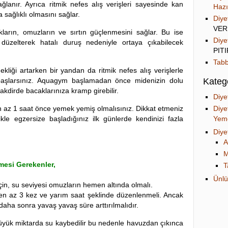
ğlanır. Ayrıca ritmik nefes alış verişleri sayesinde kan
Hazı
sağlıklı olmasını sağlar.
Diye
VER
ların, omuzların ve sırtın güçlenmesini sağlar. Bu ise
Diye
üzelterek hatalı duruş nedeniyle ortaya çıkabilecek
PIT
Tabb
kliği artarken bir yandan da ritmik nefes alış verişlerle
başlarsınız. Aquagym başlamadan önce midenizin dolu
Katego
akdirde bacaklarınıza kramp girebilir.
Diye
 az 1 saat önce yemek yemiş olmalısınız. Dikkat etmeniz
Diye
kle egzersize başladığınız ilk günlerde kendinizi fazla
Yeme
Diye
A
M
mesi Gerekenler,
T
Ünlü
çin, su seviyesi omuzların hemen altında olmalı.
n az 3 kez ve yarım saat şeklinde düzenlenmeli. Ancak
daha sonra yavaş yavaş süre arttırılmalıdır.
büyük miktarda su kaybedilir bu nedenle havuzdan çıkınca