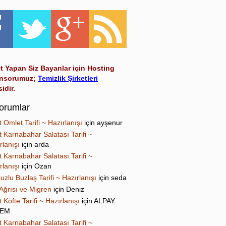
t Yapan Siz Bayanlar için Hosting
nsorumuz;
Temizlik Şirketleri
sidir.
orumlar
t Omlet Tarifi ~ Hazırlanışı
için
ayşenur
t Karnabahar Salatası Tarifi ~
rlanışı
için
arda
t Karnabahar Salatası Tarifi ~
rlanışı
için
Ozan
uzlu Buzlaş Tarifi ~ Hazırlanışı
için
seda
Ağrısı ve Migren
için
Deniz
t Köfte Tarifi ~ Hazırlanışı
için
ALPAY
NEM
t Karnabahar Salatası Tarifi ~