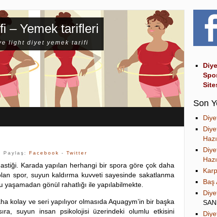
fi – Yemek tarifleri
ve light diyet yemek tarifi
Diye
Spo
Site
Son Y
Diye
Diye
Hazı
Diye
 Paylaş:
Facebook
-
Twitter
Hazı
astiği. Karada yapılan herhangi bir spora göre çok daha
Karp
olan spor, suyun kaldırma kuvveti sayesinde sakatlanma
Baş 
u yaşamadan gönül rahatlığı ile yapılabilmekte.
Diye
aha kolay ve seri yapılıyor olmasıda Aquagym’in bir başka
SA
ıra, suyun insan psikolojisi üzerindeki olumlu etkisini
Diye