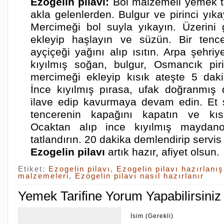
Ezogelin pilavı:
Bol malzemeli yemek tar
akla gelenlerden. Bulgur ve pirinci yık
Mercimeği bol suyla yıkayın. Üzerini
ekleyip haşlayın ve süzün. Bir tenc
ayçiçeği yağını alıp ısıtın. Arpa şehriy
kıyılmış soğan, bulgur, Osmancık pir
mercimeği ekleyip kısık ateşte 5 dak
İnce kıyılmış pırasa, ufak doğranmış
ilave edip kavurmaya devam edin. Et 
tencerenin kapağını kapatın ve kısı
Ocaktan alıp ince kıyılmış maydano
tatlandırın. 20 dakika demlendirip servis
Ezogelin pilavı
artık hazır, afiyet olsun.
Etiket:
Ezogelin pilavı
,
Ezogelin pilavı hazırlanış
malzemeleri
,
Ezogelin pilavı nasıl hazırlanır
Yemek Tarifine Yorum Yapabilirsiniz
İsim (Gerekli)