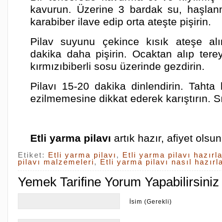
kavurun. Üzerine 3 bardak su, haşlan
karabiber ilave edip orta ateşte pişirin.
Pilav suyunu çekince kısık ateşe al
dakika daha pişirin. Ocaktan alıp ter
kırmızıbiberli sosu üzerinde gezdirin.
Pilavı 15-20 dakika dinlendirin. Tahta 
ezilmemesine dikkat ederek karıştırın. S
Etli yarma pilavı
artık hazır, afiyet olsun
Etiket:
Etli yarma pilavı
,
Etli yarma pilavı hazırl
pilavı malzemeleri
,
Etli yarma pilavı nasıl hazırl
Yemek Tarifine Yorum Yapabilirsiniz
İsim (Gerekli)