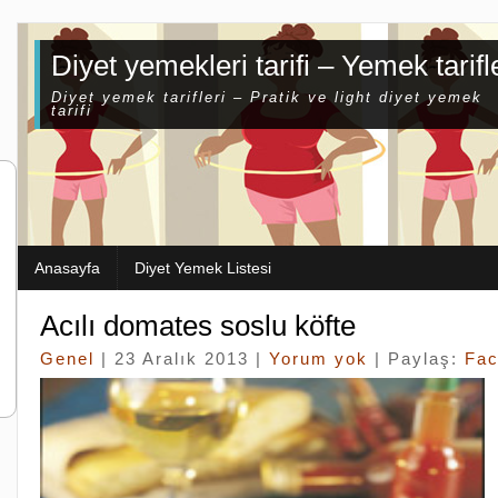
Diyet yemekleri tarifi – Yemek tarifl
Diyet yemek tarifleri – Pratik ve light diyet yemek
tarifi
Anasayfa
Diyet Yemek Listesi
Acılı domates soslu köfte
Genel
| 23 Aralık 2013 |
Yorum yok
| Paylaş:
Fa