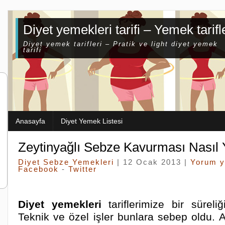
Diyet yemekleri tarifi – Yemek tarifl
Diyet yemek tarifleri – Pratik ve light diyet yemek
tarifi
Anasayfa
Diyet Yemek Listesi
Zeytinyağlı Sebze Kavurması Nasıl Y
Diyet Sebze Yemekleri
| 12 Ocak 2013 |
Yorum 
Facebook
-
Twitter
Diyet yemekleri
tariflerimize bir süreli
Teknik ve özel işler bunlara sebep oldu.