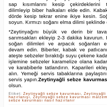
sap kısımlarını kesip çekirdeklerini 
dilimleyip biber halkaları elde edin. Kab
dörde kesip tekrar enine ikiye kesin. S
soyun. Kırmızı soğanı elma dilimi şeklinde 
*Zeytinyağını büyük ve derin bir tava
sarımsakları ekleyip 2-3 dakika kavurun. P
soğan dilimleri ve arpacık soğanları 
devam edin. Biberler, kabak ve patlıcanı
ateşte sebzeler bıraktığı suyu çekene kad
işlemine sebzeler karamelize olana kada
ve karabiberle tatlandırın. Kaparileri ekl
alın. Yemeği servis tabaklarına paylaştır
servis yapın.
Zeytinyağli sebze kavurma
olsun.
Etiket:
Zeytinyağli sebze kavurması
,
Zeytinyağl
hazırlanışı
,
Zeytinyağli sebze kavurması malzem
sebze kavurması nasıl hazırlanır