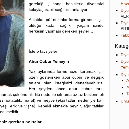
gerektiği , hangi besinlerle diyetimizi
Hazı
kolaylaştırabileceğimizi anlatıyor.
Diye
VER
Anlatılan püf noktalar forma girmeniz için
Diye
olduğu kadar sağlıklı yaşam içinde
PIT
herkesin yapması gereken şeyler…
Tabb
Katego
İşte o tavsiyeler ;
Diye
Abur Cubur Yemeyin
Diye
Yeme
Yaz aylarında formumuzu korumak için
Diye
özen gösterirken abur cubur ve değişik
A
tatlara olan isteğimizi denetleyebiliriz.
M
Her şeyden önce abur cubur tarzı
T
lamamak çok önemli. Bu nedenle sık ama az az beslenmeli
, salatalık, marul) ve meyve (ekşi tatları nedeniyle kan
Ünlü
yeşil erik ve vişne), kepekli ekmekle peynir, ağır tatlılar
edilmelidir.
eniz gereken noktalar.