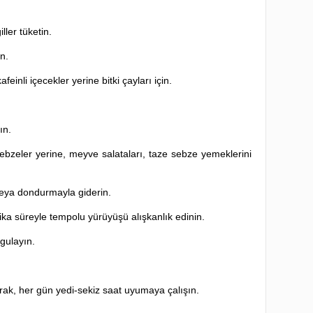
ller tüketin.
n.
einli içecekler yerine bitki çayları için.
ın.
sebzeler yerine, meyve salataları, taze sebze yemeklerini
r veya dondurmayla giderin.
ka süreyle tempolu yürüyüşü alışkanlık edinin.
gulayın.
arak, her gün yedi-sekiz saat uyumaya çalışın.