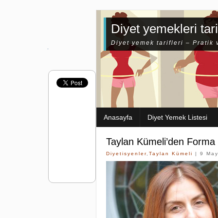
Diyet yemekleri tari
Diyet yemek tarifleri – Pratik 
Anasayfa
Diyet Yemek Listesi
Taylan Kümeli’den Forma 
Diyetisyenler
,
Taylan Kümeli
| 9 May