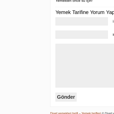
Yemekten önce su için!
Yemek Tarifine Yorum Yapa
Diyet yemekleri tarifi – Yemek tarifleri
© Diyet ye