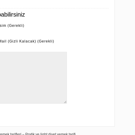
bilirsiniz
İsim (Gerekli)
Mail (Gizli Kalacak) (Gerekli)
mek tarifleri – Pratik ve light diyet yemek tarifi.