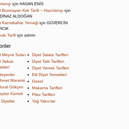
rlanışı
için
HASAN ENİS
t Bozmayan Kek Tarifi ~ Hazırlanışı
için
DİNAZ ALDOĞAN
t Karnabahar Yemeği
için
GÜVERCİN
IRCIK
ule Tarifi
için
admin
riler
t Meyve Suları
Diyet Salata Tarifleri
t Sebze
Diyet Tatlı Tarifleri
kleri
Diyet Yemek Tarifleri
tisyenler
Etli Diyet Yemekleri
hmet Maranki
Genel
urat Gökçen
Makarna Tarifleri
aylan Kümeli
Pilav Tarifleri
 Diyetler
Yağ Yakıcılar