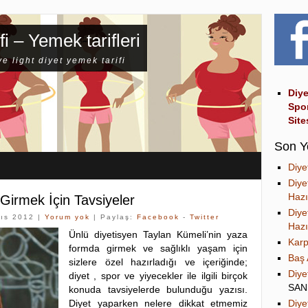
fi – Yemek tarifleri
ve light diyet yemek tarifi
Diye
Spo
Site
Son Y
Diye
Diye
Hazı
Girmek İçin Tavsiyeler
Diye
ıs 2012 |
Yorum yok
| Paylaş:
Facebook
-
Twitter
Hazı
Ünlü diyetisyen Taylan Kümeli’nin yaza
Karp
formda girmek ve sağlıklı yaşam için
Baş 
sizlere özel hazırladığı ve içeriğinde;
Diye
diyet , spor ve yiyecekler ile ilgili birçok
SA
konuda tavsiyelerde bulunduğu yazısı.
Diyet yaparken nelere dikkat etmemiz
Diye