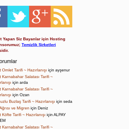
t Yapan Siz Bayanlar için Hosting
nsorumuz;
Temizlik Şirketleri
sidir.
orumlar
t Omlet Tarifi ~ Hazırlanışı
için
ayşenur
t Karnabahar Salatası Tarifi ~
rlanışı
için
arda
t Karnabahar Salatası Tarifi ~
rlanışı
için
Ozan
uzlu Buzlaş Tarifi ~ Hazırlanışı
için
seda
Ağrısı ve Migren
için
Deniz
t Köfte Tarifi ~ Hazırlanışı
için
ALPAY
NEM
t Karnabahar Salatası Tarifi ~