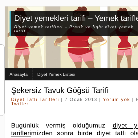
Diyet yemekleri tarifi – Yemek tarifl
Diyet yemek tarifleri – Pratik ve light diyet yemek
tarifi
Anasayfa
Diyet Yemek Listesi
Şekersiz Tavuk Göğsü Tarifi
Diyet Tatlı Tarifleri
| 7 Ocak 2013 |
Yorum yok
| 
Twitter
Bugünlük vermiş olduğumuz
diyet 
tarifleri
mizden sonra birde diyet tatlı o