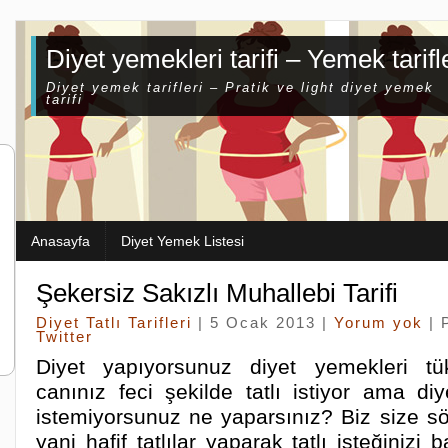
Diyet yemekleri tarifi – Yemek tarifl
Diyet yemek tarifleri – Pratik ve light diyet yemek
tarifi
Anasayfa
Diyet Yemek Listesi
Şekersiz Sakızlı Muhallebi Tarifi
Diyet Tatlı Tarifleri
| 5 Ocak 2013 |
Yorum yok
| 
Twitter
Diyet yapıyorsunuz diyet yemekleri tü
canınız feci şekilde tatlı istiyor ama di
istemiyorsunuz ne yaparsınız? Biz size söy
yani hafif tatlılar yaparak tatlı isteğinizi ba