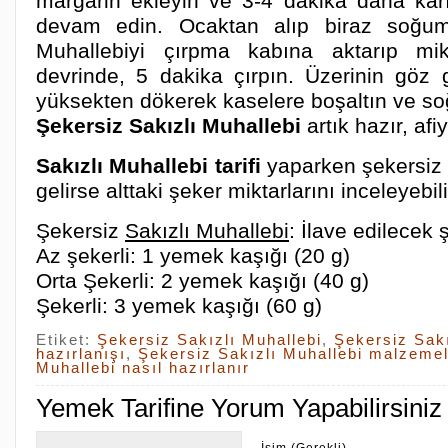
margarin ekleyin ve 3-4 dakika daha karı
devam edin. Ocaktan alıp biraz soğuma
Muhallebiyi çırpma kabına aktarıp mi
devrinde, 5 dakika çırpın. Üzerinin göz
yüksekten dökerek kaselere boşaltın ve so
Şekersiz Sakızlı Muhallebi
artık hazır, afi
Sakızlı Muhallebi tarifi
yaparken şekersiz h
gelirse alttaki şeker miktarlarını inceleyebili
Şekersiz
Sakızlı Muhallebi
: İlave edilecek 
Az şekerli: 1 yemek kaşığı (20 g)
Orta Şekerli: 2 yemek kaşığı (40 g)
Şekerli: 3 yemek kaşığı (60 g)
Etiket:
Şekersiz Sakızlı Muhallebi
,
Şekersiz Sakı
hazırlanışı
,
Şekersiz Sakızlı Muhallebi malzemel
Muhallebi nasıl hazırlanır
Yemek Tarifine Yorum Yapabilirsiniz