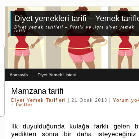
Diyet yemekleri tarifi – Yemek tarifl
Diyet yemek tarifleri – Pratik ve light diyet yemek
tarifi
Anasayfa
Diyet Yemek Listesi
Mamzana tarifi
Diyet Yemek Tarifleri
| 21 Ocak 2013 |
Yorum yo
-
Twitter
İlk duyulduğunda kulağa farklı gelen b
yedikten sonra bir daha isteyeceğiniz