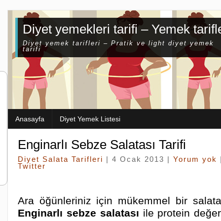
Diyet yemekleri tarifi – Yemek tarifl
Diyet yemek tarifleri – Pratik ve light diyet yemek
tarifi
Anasayfa
Diyet Yemek Listesi
Enginarlı Sebze Salatası Tarifi
Diyet Salata Tarifleri
| 4 Ocak 2013 |
Yorum yok
Twitter
Ara öğünleriniz için mükemmel bir salata 
Enginarlı sebze salatası
ile protein değe