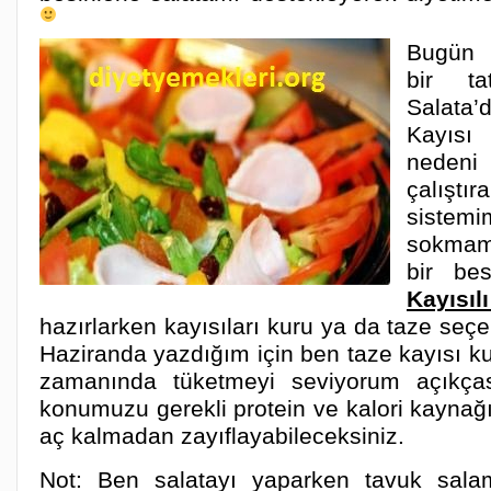
Bugün 
bir ta
Salata’
Kayısı
nedeni 
çalış
siste
sokmamı
bir bes
Kayısı
hazırlarken kayısıları kuru ya da taze seçeb
Haziranda yazdığım için ben taze kayısı k
zamanında tüketmeyi seviyorum açıkças
konumuzu gerekli protein ve kalori kaynağı
aç kalmadan zayıflayabileceksiniz.
Not: Ben salatayı yaparken tavuk sala