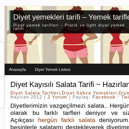
Diyet yemekleri tarifi – Yemek tarifl
Diyet yemek tarifleri – Pratik ve light diyet yemek
tarifi
Anasayfa
Diyet Yemek Listesi
Diyet Kayısılı Salata Tarifi ~ Hazırlan
Diyet Salata Tarifleri
,
Diyet Sebze Yemekleri
,
Diye
Haziran 2012 |
2 Yorum
| Paylaş:
Facebook
-
Twi
Diyetlerimizin vazgeçilmezi salata.. Hergün
olarak bu farklı tarfleri deniyor ve si
Açıkçası
hergün farklı salata
deniyorum. 
besinlerle salatamı destekleyerek diyetim