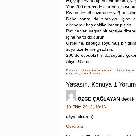
Hiç yağ koymadığınız bir tavada, ya
Yine 200 derecedeki fırında, suyunu 
Kıyma, kendi suyunu ve yağını salac
Daha sonra da sırasıyla, içine do
ekleyerek beş dakika kadar pişirin.
Patlıcanları yağsız bir tepsiye dizerek
İçine harcı doldurun.
Üstlerine, kabuğu soyulmuş bir dilim
suyu üzerlerine gezdirin.
200 derecedeki fırında suyunu çeken
Afiyet Olsun.
Etiket:
diyet karnıyarık
,
diyet karn
yakımı
,
zayıflama
Yaşasın, Konuya 1 Yorum
ÖZGE ÇAĞLAYAN
dedi ki
10 Ekim 2012, 10:16
afiyet olsun ;))
Cevapla