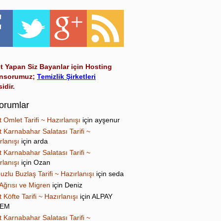
t Yapan Siz Bayanlar için Hosting
nsorumuz;
Temizlik Şirketleri
sidir.
orumlar
t Omlet Tarifi ~ Hazırlanışı
için
ayşenur
t Karnabahar Salatası Tarifi ~
rlanışı
için
arda
t Karnabahar Salatası Tarifi ~
rlanışı
için
Ozan
uzlu Buzlaş Tarifi ~ Hazırlanışı
için
seda
Ağrısı ve Migren
için
Deniz
t Köfte Tarifi ~ Hazırlanışı
için
ALPAY
NEM
t Karnabahar Salatası Tarifi ~