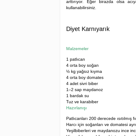
arttırıyor. Eğer birazda olsa acıy
kullanabilirsiniz.
Diyet Karnıyarık
Malzemeler
1 patlıcan
4 orta boy soğan
½ kg yağsız kıyma
4 orta boy domates
4 adet sivri biber
1–2 sap maydanoz
1 bardak su
Tuz ve karabiber
Hazırlanışı
Patlıcanları 200 derecede ısıtılmış fı
Harcı için soğanları ve domatesi ayrı
Yeşilbiberleri ve maydanozu ince inc