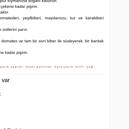
ğsız kıymanızla soğanı kavurun.
çekene kadar pişirin.
aktır.
matesleri, yeşilbiberi, maydanozu, tuz ve karabiberi
 üstlerini yarın.
 domates ve tam bir sivri biber ile süsleyerek, bir bardak
e kadar pişirin.
ıyarık yapımı
,
diyet patlıcan
,
karnıyarık tarifi
,
yağ
 var
: