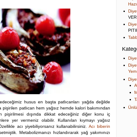
Hazı
Diye
VER
Diye
PIT
Tabb
Katego
Diye
Diye
Yeme
Diye
A
M
T
deceğimiz husus en başta patlıcanları yağda değilde
Ünlü
nda pişirilen patlıcan hem yağsız hemde kalori bakımından
ın pişirilmesi dışında dikkat edeceğiniz diğer konu iç
lere yer vermeniz olabilir. Kullanılan kıymayı yağsız
ellikle acı yiyebiliyorsanız kullanabilirsiniz.
Acı biberin
etmiştik. Metabolizmanızı hızlandırarak yağ yakımınızı