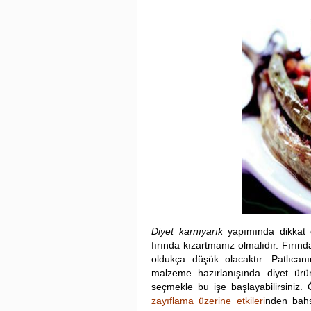
Diyet karnıyarık
yapımında dikkat e
fırında kızartmanız olmalıdır. Fırı
oldukça düşük olacaktır. Patlıcan
malzeme hazırlanışında diyet ürün
seçmekle bu işe başlayabilirsiniz. Öz
zayıflama üzerine etkileri
nden bahs