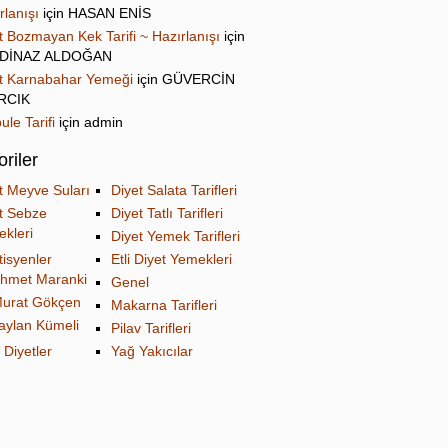
rlanışı
için
HASAN ENİS
t Bozmayan Kek Tarifi ~ Hazırlanışı
için
DİNAZ ALDOĞAN
t Karnabahar Yemeği
için
GÜVERCİN
IRCIK
ule Tarifi
için
admin
riler
t Meyve Suları
Diyet Salata Tarifleri
t Sebze
Diyet Tatlı Tarifleri
kleri
Diyet Yemek Tarifleri
tisyenler
Etli Diyet Yemekleri
hmet Maranki
Genel
urat Gökçen
Makarna Tarifleri
aylan Kümeli
Pilav Tarifleri
 Diyetler
Yağ Yakıcılar