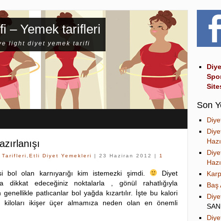
fi – Yemek tarifleri
ve light diyet yemek tarifi
Diye
Spo
Site
Son Y
Diye
Diye
Hazı
azırlanışı
Diye
Tarifleri
,
Etli Diyet Yemekleri
| 23 Haziran 2012 |
1
Hazı
i bol olan karnıyarığı kim istemezki şimdi.
Diyet
Karp
a dikkat edeceğiniz noktalarla , gönül rahatlığıyla
Baş 
genellikle patlıcanlar bol yağda kızartılır. İşte bu kalori
Diye
 kiloları ikişer üçer almamıza neden olan en önemli
SA
Diye