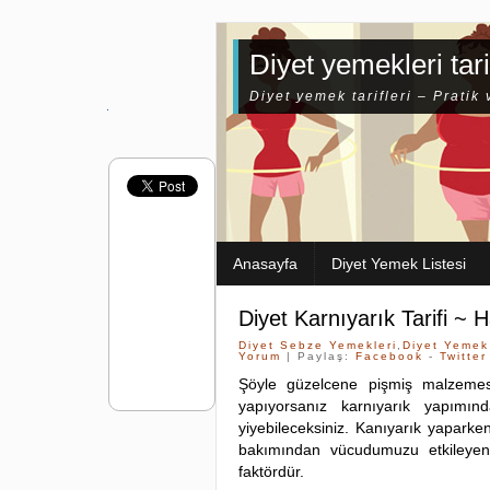
Diyet yemekleri tari
Diyet yemek tarifleri – Pratik 
Anasayfa
Diyet Yemek Listesi
Diyet Karnıyarık Tarifi ~ H
Diyet Sebze Yemekleri
,
Diyet Yemek 
Yorum
| Paylaş:
Facebook
-
Twitter
Şöyle güzelcene pişmiş malzemes
yapıyorsanız karnıyarık yapımınd
yiyebileceksiniz. Kanıyarık yaparken 
bakımından vücudumuzu etkileyen
faktördür.