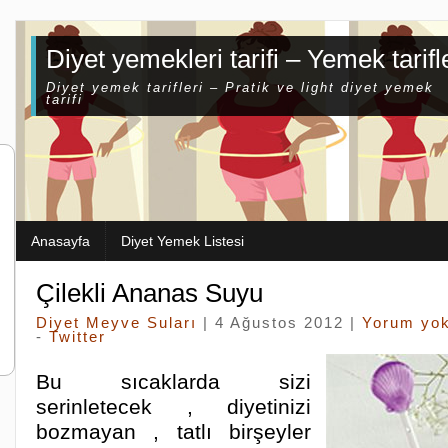
Diyet yemekleri tarifi – Yemek tarifl
Diyet yemek tarifleri – Pratik ve light diyet yemek
tarifi
Anasayfa
Diyet Yemek Listesi
Çilekli Ananas Suyu
Diyet Meyve Suları
| 4 Ağustos 2012 |
Yorum yo
-
Twitter
Bu sıcaklarda sizi
serinletecek , diyetinizi
bozmayan , tatlı birşeyler