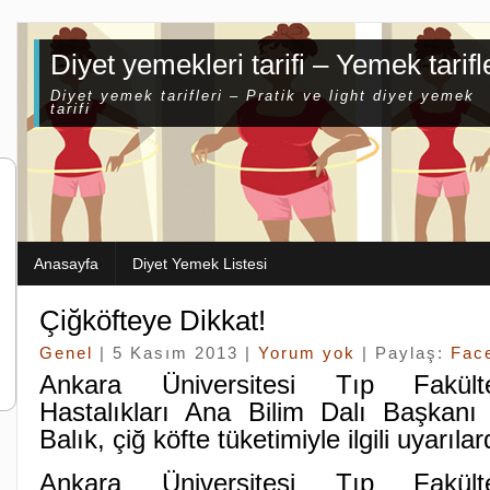
Diyet yemekleri tarifi – Yemek tarifl
Diyet yemek tarifleri – Pratik ve light diyet yemek
tarifi
Anasayfa
Diyet Yemek Listesi
Çiğköfteye Dikkat!
Genel
| 5 Kasım 2013 |
Yorum yok
| Paylaş:
Fac
Ankara Üniversitesi Tıp Fakült
Hastalıkları Ana Bilim Dalı Başkanı 
Balık, çiğ köfte tüketimiyle ilgili uyarıl
Ankara Üniversitesi Tıp Fakült