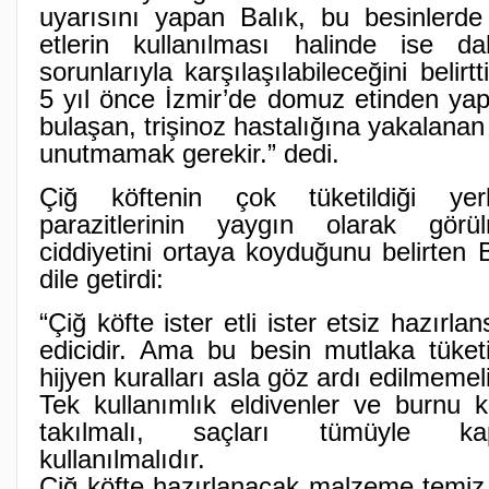
uyarısını yapan Balık, bu besinlerde 
etlerin kullanılması halinde ise d
sorunlarıyla karşılaşılabileceğini belirt
5 yıl önce İzmir’de domuz etinden yap
bulaşan, trişinoz hastalığına yakalanan
unutmamak gerekir.” dedi.
Çiğ köftenin çok tüketildiği yer
parazitlerinin yaygın olarak görül
ciddiyetini ortaya koyduğunu belirten B
dile getirdi:
“Çiğ köfte ister etli ister etsiz hazırla
edicidir. Ama bu besin mutlaka tüketi
hijyen kuralları asla göz ardı edilmemeli
Tek kullanımlık eldivenler ve burnu
takılmalı, saçları tümüyle k
kullanılmalıdır.
Çiğ köfte hazırlanacak malzeme temiz ol