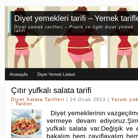
Diyet yemekleri tarifi – Yemek tarifl
Diyet yemek tarifleri – Pratik ve light diyet yemek
tarifi
Anasayfa
Diyet Yemek Listesi
Çıtır yufkalı salata tarifi
Diyet Salata Tarifleri
| 24 Ocak 2013 |
Yorum yo
-
Twitter
Diyet yemeklerinin vazgeçilmezi
vermeye devam ediyoruz.Şimd
yufkalı salata var.Değişik ve 
bakalım hem zayıflayalım hem 