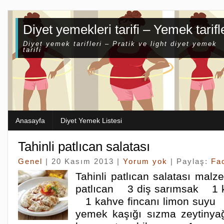
Diyet yemekleri tarifi – Yemek tarifl
Diyet yemek tarifleri – Pratik ve light diyet yemek
tarifi
Anasayfa
Diyet Yemek Listesi
Tahinli patlıcan salatası
Genel
| 20 Kasım 2013 |
Yorum yok
| Paylaş:
Fa
Tahinli patlıcan salatası ma
patlıcan 3 diş sarımsak 1 ka
1 kahve fincanı limon suyu
yemek kaşığı sızma zeytiny