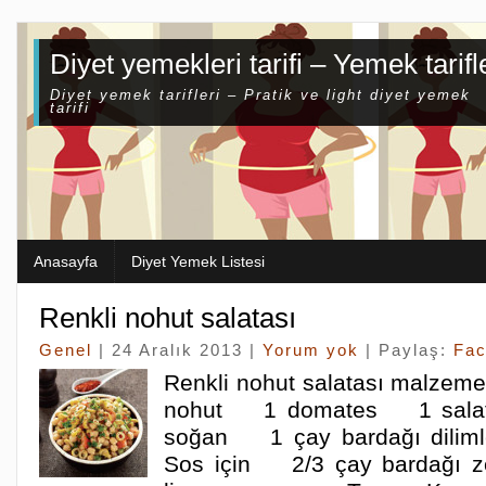
Diyet yemekleri tarifi – Yemek tarifl
Diyet yemek tarifleri – Pratik ve light diyet yemek
tarifi
Anasayfa
Diyet Yemek Listesi
Renkli nohut salatası
Genel
| 24 Aralık 2013 |
Yorum yok
| Paylaş:
Fa
Renkli nohut salatası malzem
nohut 1 domates 1 salat
soğan 1 çay bardağı dilimle
Sos için 2/3 çay bardağı 