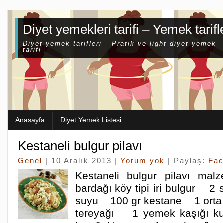
Diyet yemekleri tarifi – Yemek tarifl
Diyet yemek tarifleri – Pratik ve light diyet yemek
tarifi
Anasayfa
Diyet Yemek Listesi
Kestaneli bulgur pilavı
Genel
| 10 Aralık 2013 |
Yorum yok
| Paylaş:
Fa
Kestaneli bulgur pilavı m
bardağı köy tipi iri bulgur 2 
suyu 100 gr kestane 1 orta
tereyağı 1 yemek kaşığı k