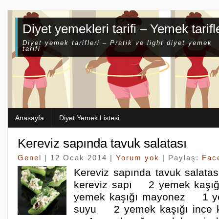
Diyet yemekleri tarifi – Yemek tarifl
Diyet yemek tarifleri – Pratik ve light diyet yemek
tarifi
Anasayfa
Diyet Yemek Listesi
Kereviz sapında tavuk salatası
Genel
| 12 Ocak 2014 |
Yorum yok
| Paylaş:
Fac
Kereviz sapında tavuk salat
kereviz sapı 2 yemek kaşı
yemek kaşığı mayonez 1 ye
suyu 2 yemek kaşığı ince k