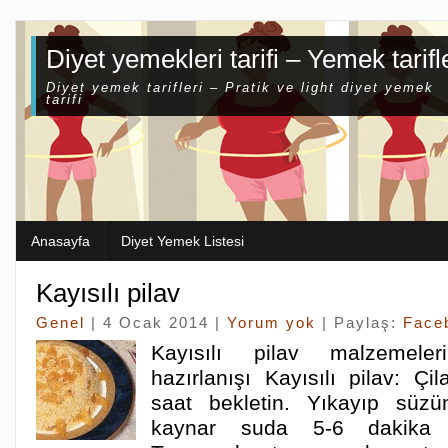
Diyet yemekleri tarifi – Yemek tarifl
Diyet yemek tarifleri – Pratik ve light diyet yemek
tarifi
Anasayfa
Diyet Yemek Listesi
Kayısılı pilav
Genel
| 4 Ocak 2014 |
Yorum yok
| Paylaş:
Face
Kayısılı pilav malzemeler
hazırlanışı Kayısılı pilav: Ç
saat bekletin. Yıkayıp süzün
kaynar suda 5-6 dakika 