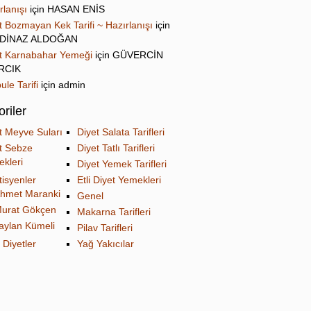
rlanışı
için
HASAN ENİS
t Bozmayan Kek Tarifi ~ Hazırlanışı
için
DİNAZ ALDOĞAN
t Karnabahar Yemeği
için
GÜVERCİN
IRCIK
ule Tarifi
için
admin
riler
t Meyve Suları
Diyet Salata Tarifleri
t Sebze
Diyet Tatlı Tarifleri
kleri
Diyet Yemek Tarifleri
tisyenler
Etli Diyet Yemekleri
hmet Maranki
Genel
urat Gökçen
Makarna Tarifleri
aylan Kümeli
Pilav Tarifleri
 Diyetler
Yağ Yakıcılar