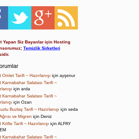
t Yapan Siz Bayanlar için Hosting
nsorumuz;
Temizlik Şirketleri
sidir.
orumlar
t Omlet Tarifi ~ Hazırlanışı
için
ayşenur
t Karnabahar Salatası Tarifi ~
rlanışı
için
arda
t Karnabahar Salatası Tarifi ~
rlanışı
için
Ozan
uzlu Buzlaş Tarifi ~ Hazırlanışı
için
seda
Ağrısı ve Migren
için
Deniz
t Köfte Tarifi ~ Hazırlanışı
için
ALPAY
NEM
t Karnabahar Salatası Tarifi ~