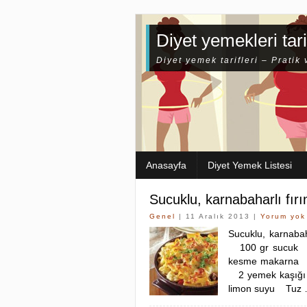
Diyet yemekleri tari
Diyet yemek tarifleri – Pratik 
Anasayfa
Diyet Yemek Listesi
Sucuklu, karnabaharlı fır
Genel
| 11 Aralık 2013 |
Yorum yok
Sucuklu, karnaba
100 gr sucuk 2
kesme makarna 3
2 yemek kaşığı 
limon suyu Tuz