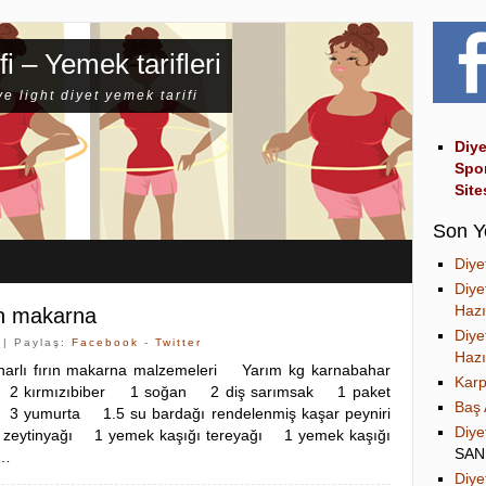
fi – Yemek tarifleri
ve light diyet yemek tarifi
Diye
Spo
Site
Son Y
Diye
Diye
Hazı
ın makarna
Diye
| Paylaş:
Facebook
-
Twitter
Hazı
harlı fırın makarna malzemeleri Yarım kg karnabahar
Karp
 kırmızıbiber 1 soğan 2 diş sarımsak 1 paket
Baş 
 yumurta 1.5 su bardağı rendelenmiş kaşar peyniri
Diye
zeytinyağı 1 yemek kaşığı tereyağı 1 yemek kaşığı
SA
 …
Diye