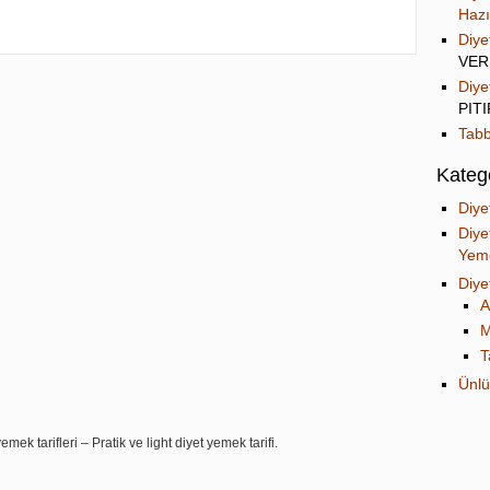
Hazı
Diye
VER
Diye
PIT
Tabb
Katego
Diye
Diye
Yeme
Diye
A
M
T
Ünlü
mek tarifleri – Pratik ve light diyet yemek tarifi.