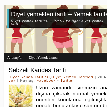
Diyet yemekleri tarifi – Yemek tarifl
Diyet yemek tarifleri – Pratik ve light diyet yemek
tarifi
Anasayfa
Diyet Yemek Listesi
Sebzeli Karides Tarifi
Diyet Salata Tarifleri
,
Diyet Yemek Tarifleri
| 20 A
yok
| Paylaş:
Facebook
-
Twitter
Uzun zamandır sitemizin ana
dışına çıkarak normal yemek t
önerileri konularına eğilmişti
google bunu anlayıp sanırım bi