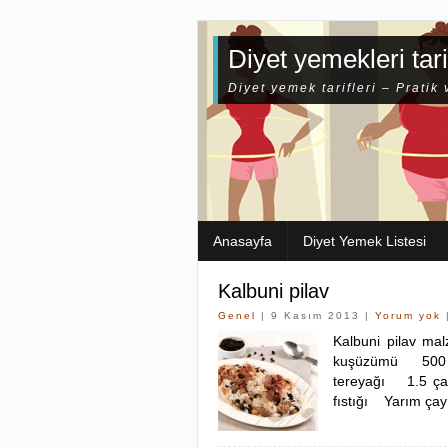
Diyet yemekleri tari
Diyet yemek tarifleri – Pratik 
Anasayfa
Diyet Yemek Listesi
Kalbuni pilav
Genel
| 9 Kasım 2013 |
Yorum yok
Kalbuni pilav m
kuşüzümü 500 g
tereyağı 1.5 ça
fıstığı Yarım ça