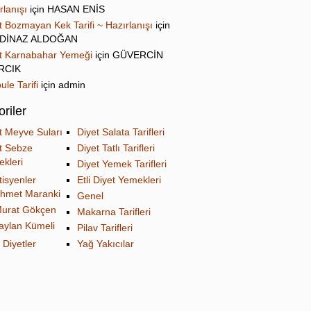
rlanışı
için
HASAN ENİS
t Bozmayan Kek Tarifi ~ Hazırlanışı
için
DİNAZ ALDOĞAN
t Karnabahar Yemeği
için
GÜVERCİN
IRCIK
ule Tarifi
için
admin
riler
t Meyve Suları
Diyet Salata Tarifleri
t Sebze
Diyet Tatlı Tarifleri
kleri
Diyet Yemek Tarifleri
tisyenler
Etli Diyet Yemekleri
hmet Maranki
Genel
urat Gökçen
Makarna Tarifleri
aylan Kümeli
Pilav Tarifleri
 Diyetler
Yağ Yakıcılar