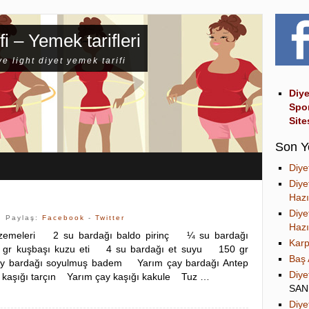
fi – Yemek tarifleri
ve light diyet yemek tarifi
Diye
Spo
Site
Son Y
Diye
Diye
Hazı
Diye
| Paylaş:
Facebook
-
Twitter
Hazı
alzemeleri 2 su bardağı baldo pirinç ¼ su bardağı
Karp
r kuşbaşı kuzu eti 4 su bardağı et suyu 150 gr
Baş 
y bardağı soyulmuş badem Yarım çay bardağı Antep
Diye
y kaşığı tarçın Yarım çay kaşığı kakule Tuz …
SA
Diye