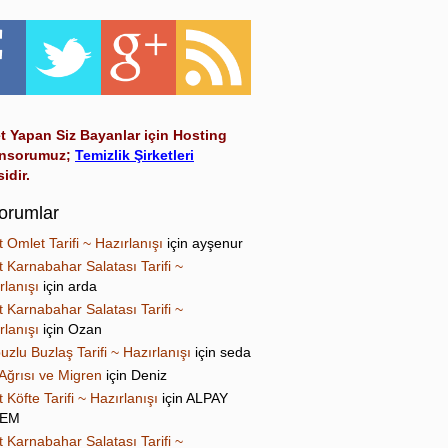
t Yapan Siz Bayanlar için Hosting
nsorumuz;
Temizlik Şirketleri
sidir.
orumlar
t Omlet Tarifi ~ Hazırlanışı
için
ayşenur
t Karnabahar Salatası Tarifi ~
rlanışı
için
arda
t Karnabahar Salatası Tarifi ~
rlanışı
için
Ozan
uzlu Buzlaş Tarifi ~ Hazırlanışı
için
seda
Ağrısı ve Migren
için
Deniz
t Köfte Tarifi ~ Hazırlanışı
için
ALPAY
NEM
t Karnabahar Salatası Tarifi ~