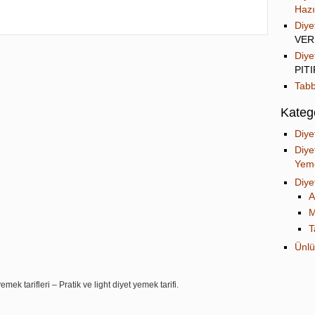
Hazı
Diye
VER
Diye
PIT
Tabb
Katego
Diye
Diye
Yeme
Diye
A
M
T
Ünlü
mek tarifleri – Pratik ve light diyet yemek tarifi.